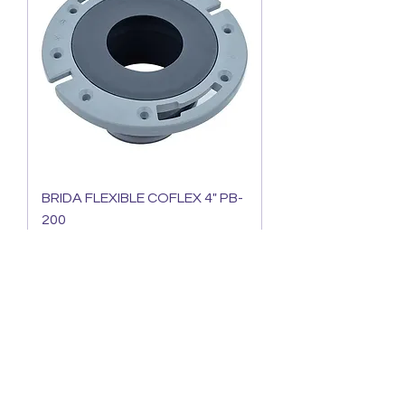
BRIDA FLEXIBLE COFLEX 4" PB-
200
Precio
147,25 MXN