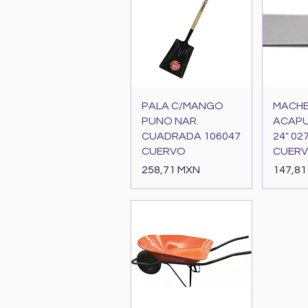
Vista rápida
Vi
PALA C/MANGO
MACH
PUNO NAR.
ACAP
CUADRADA 106047
24" 02
CUERVO
CUER
Precio
Precio
258,71 MXN
147,81