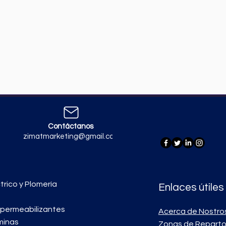
Contáctanos
zimatmarketing@gmail.com
trico y Plomería
Enlaces útiles
mpermeabilizantes
Acerca de Nostro
minas
Zonas de Repart