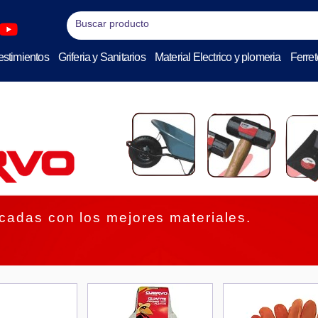
stimientos
Griferia y Sanitarios
Material Electrico y plomeria
Ferret
icadas con los mejores materiales.