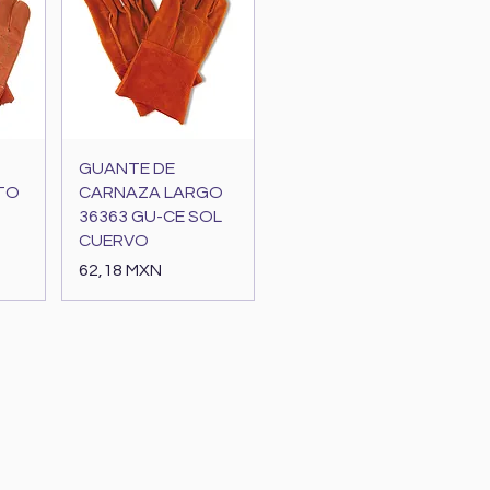
Vista rápida
GUANTE DE
TO
CARNAZA LARGO
36363 GU-CE SOL
CUERVO
Precio
62,18 MXN