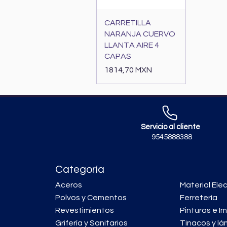
Vista rápida
CARRETILLA
NARANJA CUERVO
LLANTA AIRE 4
CAPAS
Precio
1814,70 MXN
Servicio al cliente
9545888388
Categoría
Aceros
Material Elec
Polvos y Cementos
Ferretería
Revestimientos
Pinturas e I
Grifería y Sanitarios
Tinacos y lá