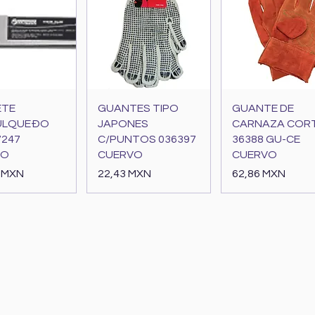
sta rápida
Vista rápida
Vista rápida
ETE
GUANTES TIPO
GUANTE DE
ULQUEÐO
JAPONES
CARNAZA COR
7247
C/PUNTOS 036397
36388 GU-CE
VO
CUERVO
CUERVO
Precio
Precio
 MXN
22,43 MXN
62,86 MXN