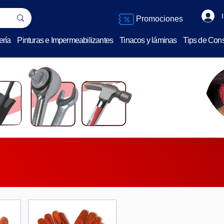
Promociones
ería
Pinturas e Impermeabilizantes
Tinacos y láminas
Tips de Cons