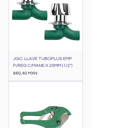
JGO. LLAVE TUBOPLUS EMP.
P/REG C/MANE X 20MM (1/2")
Precio
660,40 MXN