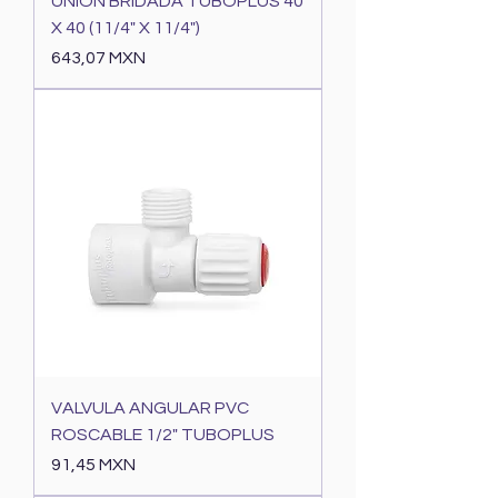
UNION BRIDADA TUBOPLUS 40
X 40 (11/4" X 11/4")
Precio
643,07 MXN
VALVULA ANGULAR PVC
ROSCABLE 1/2" TUBOPLUS
Precio
91,45 MXN