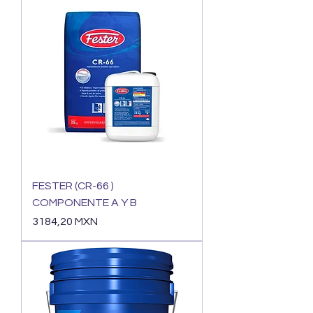
FESTER (CR-66 )
COMPONENTE A Y B
Precio
3184,20 MXN