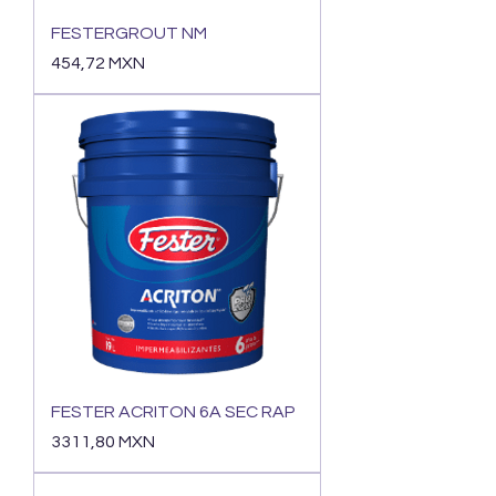
FESTERGROUT NM
Precio
454,72 MXN
FESTER ACRITON 6A SEC RAP
Precio
3311,80 MXN