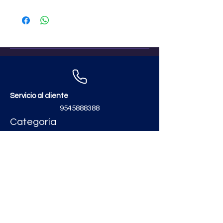
Servicio al cliente
9545888388
Categoría
Contáctanos
zimatmarketing@gmail.com
Aceros
Polvos y Cementos