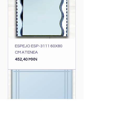
ESPEJO ESP-3111 60X80
CM ATENEA
Precio
452,40 MXN