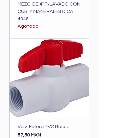
MEZC. DE 4" P/LAVABO CON
CUB. Y MANERALES DICA
4046
Agotado
Valv. Esfera PVC Rosca
Precio
57,50 MXN