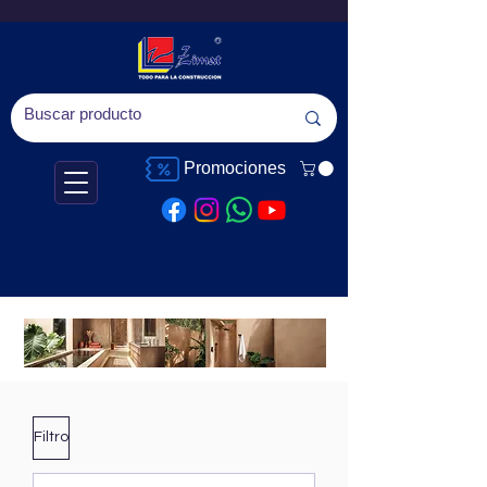
Promociones
MODERNISMO MEXICANO EN CADA
RINCÓN
Conoce mas de los productos de
griferia y mantente en tendencia
Filtro