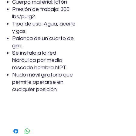
Cuerpo material: latón
Presión de trabajo: 300
lbs/pulg2
Tipo de uso: Agua, aceite
y gas.
Palanca de un cuarto de
giro.
Se instala a la red
hidráulica por medio
roscado hembra NPT.
Nudo móvil giratorio que
permite operarse en
cualquier posición.
Especificaciones
1/2" DICA F-3550C.13
3/4" DICA F-3550C.19