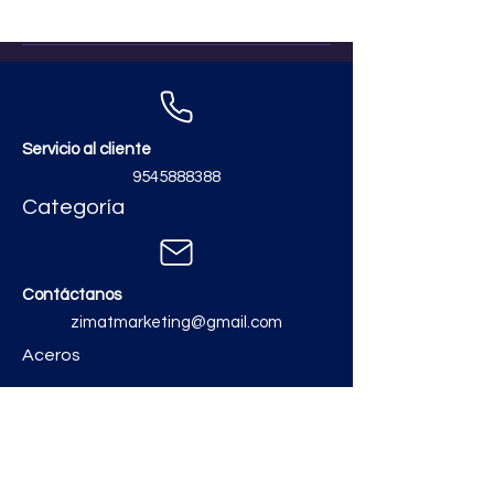
Servicio al cliente
9545888388
Categoría
Contáctanos
zimatmarketing@gmail.com
Aceros
Polvos y Cementos
Material Electrico y Plomería
Ferretería
Pinturas e Impermeabilizantes