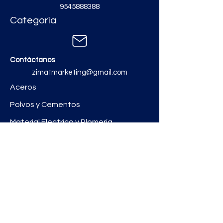
9545888388
Categoría
Contáctanos
zimatmarketing@gmail.com
Aceros
Polvos y Cementos
Material Electrico y Plomería
Ferretería
Pinturas e Impermeabilizantes
Tinacos y láminas
Revestimientos
Grifería y Sanitarios