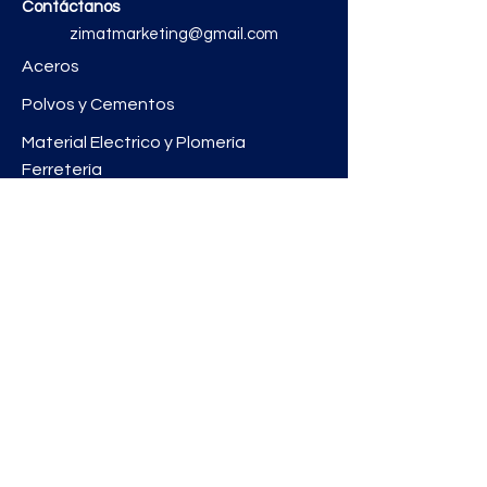
Contáctanos
zimatmarketing@gmail.com
Aceros
Polvos y Cementos
Material Electrico y Plomería
Ferretería
Pinturas e Impermeabilizantes
Tinacos y láminas
Revestimientos
Grifería y Sanitarios
Zimat Concretos
Enlaces útiles