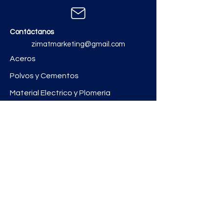
Contáctanos
zimatmarketing@gmail.com
Aceros
Polvos y Cementos
Material Electrico y Plomería
Ferretería
Pinturas e Impermeabilizantes
Tinacos y láminas
Revestimientos
Grifería y Sanitarios
Zimat Concretos