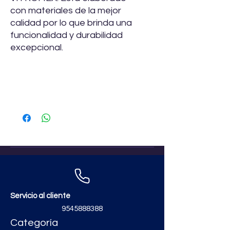
con materiales de la mejor
calidad por lo que brinda una
funcionalidad y durabilidad
excepcional.
Especificaciones
Descripción:
Piso Modelo Lisboa
De Color Almendra De
20.1X20.1CM Y 1.53M2 Marca
VITROMEX 520432251722151
Marca:
VITROMEX
Línea:
Lisboa
Medida:
20.1X20.1CM Y 1.53M2
Tipología
: Mármol
Material:
Cerámica
Servicio al cliente
Acabado:
Mate
Tipo de uso:
Para Piso en
9545888388
regaderas
Categoría