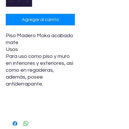
Agregar al carrito
Piso Madero Moka acabado
mate
Usos
Para uso como piso y muro
en interiores y exteriores, así
como en regaderas,
además, posee
antiderrapante.
Especificaciones
Cuerpo: Cerámico
Absorción de agua: 3-7%
Variación de tono: III (media)