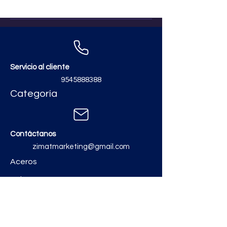
Resistencia al craquelado:
Resiste
Boquilla mínima: 2 mm
Resistencia al desgaste (PEI): IV
(media-pesada)
Resistencia al ataque químico:
Servicio al cliente
Resiste
Resistencia a manchas: Resiste
9545888388
Categoría
Contáctanos
zimatmarketing@gmail.com
Aceros
Polvos y Cementos
Material Electrico y Plomería
Ferretería
Pinturas e Impermeabilizantes