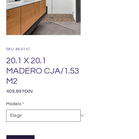
SKU: 48-011C
20.1 X 20.1
MADERO CJA/1.53
M2
Precio
409,89 MXN
Modelo
*
Cantidad
*