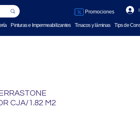
Promociones
ería
Pinturas e Impermeabilizantes
Tinacos y láminas
Tips de Cons
 TERRASTONE
R CJA/1.82 M2