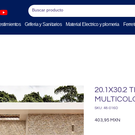
stimientos
Griferia y Sanitarios
Material Electrico y plomeria
Ferret
20.1X30.2
MULTICOLO
SKU: 48-016D
Precio
403,95 MXN
Cantidad
*