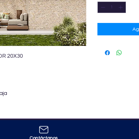
Ag
R 20X30
aja
Contáctanos