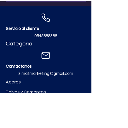
Servicio al cliente
9545888388
Categoría
Contáctanos
zimatmarketing@gmail.com
Aceros
Polvos y Cementos
Material Electrico y Plomería
Ferretería
Pinturas e Impermeabilizantes
Tinacos y láminas