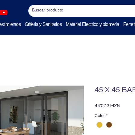
stimientos
Griferia y Sanitarios
Material Electrico y plomeria
Ferret
45 X 45 BA
Precio
447,23 MXN
Color
*