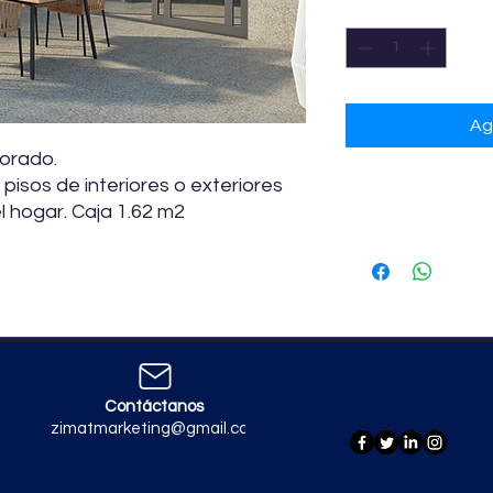
Cantidad
*
Ag
orado.
 pisos de interiores o exteriores
Especificacione
l hogar. Caja 1.62 m2
Artículo: Piso
Marca: VITROME
Formato: 45 x 45
Aspecto: Piedra -
Acabado: Mate
Rectificado: No
Contáctanos
zimatmarketing@gmail.com