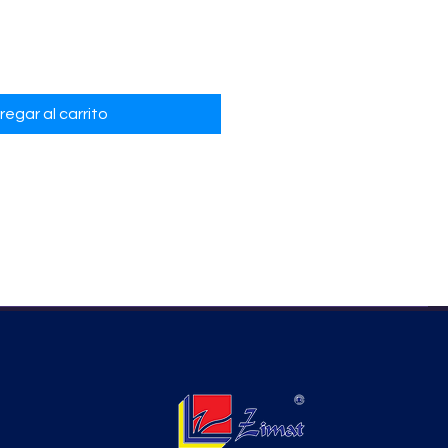
regar al carrito
s
X
cm
 Rústico