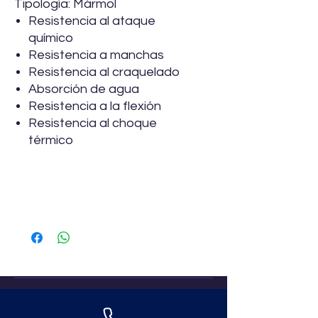
Tipología: Mármol
Resistencia al ataque
químico
Resistencia a manchas
Resistencia al craquelado
Absorción de agua
Resistencia a la flexión
Resistencia al choque
térmico
Especificaciones
Marca
Vitromex
Descripción
Piso – muro
Formato
50 x 100cm
Uso
Interior - Exterior