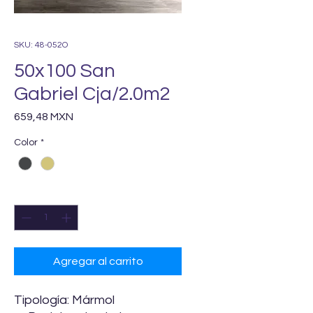
SKU: 48-052O
50x100 San
Gabriel Cja/2.0m2
Precio
659,48 MXN
Color
*
Cantidad
*
Agregar al carrito
Tipología: Mármol