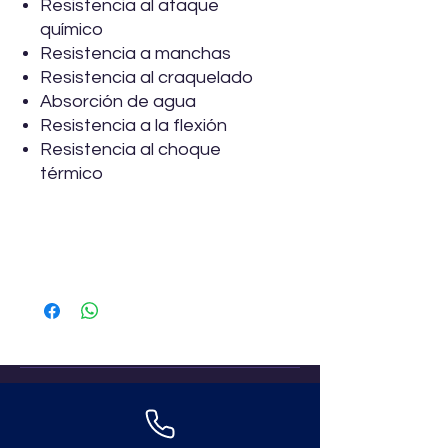
Resistencia al ataque
químico
Resistencia a manchas
Resistencia al craquelado
Absorción de agua
Resistencia a la flexión
Resistencia al choque
térmico
Especificaciones
Marca
Vitromex
Descripción
Piso – muro
Formato
45 x 45 cm
Uso
Interior - Exterior