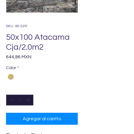
SKU: 48-52R
50x100 Atacama
Cja/2.0m2
Precio
644,86 MXN
Color
*
Cantidad
*
Agregar al carrito