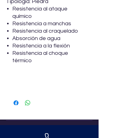
Tipología: Piedra
Resistencia al ataque
químico
Resistencia a manchas
Resistencia al craquelado
Absorción de agua
Resistencia a la flexión
Resistencia al choque
térmico
Especificaciones
Marca
Vitromex
Descripción
Piso
Formato
50 x 100cm
Uso
Exterior