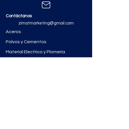
Contáctanos
zimatmarketing@gmail.com
Aceros
Polvos y Cementos
Material Electrico y Plomería
Ferretería
Pinturas e Impermeabilizantes
Tinacos y láminas
Revestimientos
Grifería y Sanitarios
Zimat Concretos
Enlaces útiles