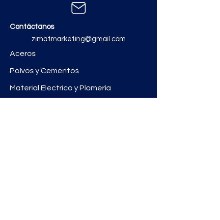
Contáctanos
zimatmarketing@gmail.com
Aceros
Polvos y Cementos
Material Electrico y Plomería
Ferretería
Pinturas e Impermeabilizantes
Tinacos y láminas
Revestimientos
Grifería y Sanitarios
Zimat Concretos
Enlaces útiles