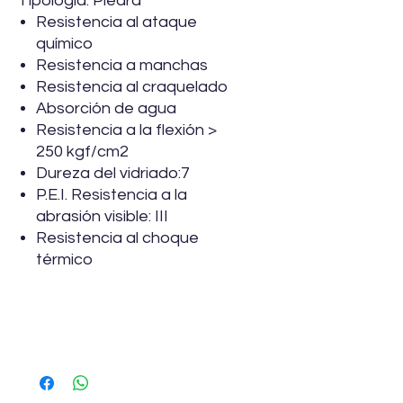
Tipología: Piedra
Resistencia al ataque
químico
Resistencia a manchas
Resistencia al craquelado
Absorción de agua
Resistencia a la flexión >
250 kgf/cm2
Dureza del vidriado:7
P.E.I. Resistencia a la
abrasión visible: III
Resistencia al choque
térmico
Especificaciones
Marca
Vitromex
Descripción
Piso