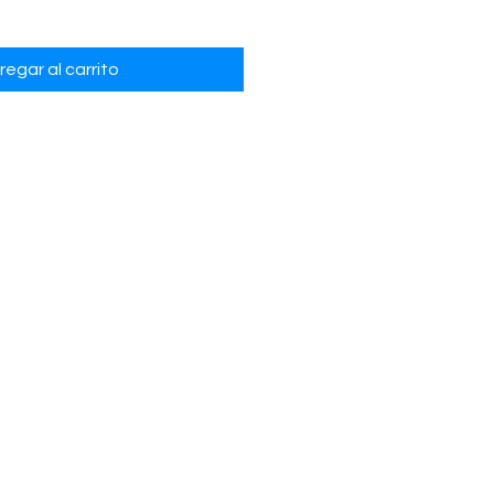
regar al carrito
s
imado:
De 9 a 13 kg/m2 como
do (dos capas) de . 5 cm a . 8 cm
entos son aproximados y para
 únicamente.