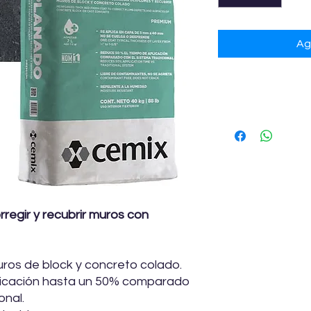
Ag
Especificacione
Presentación:
40 kg
Color:
Blanco
Rendimiento Aprox
aplanado y texturiza
de espesor.
NOTA: Estos rendimi
fines de estimación
regir y recubrir muros con
uros de block y concreto colado.
licación hasta un 50% comparado
onal.