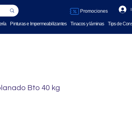
Promociones
ería
Pinturas e Impermeabilizantes
Tinacos y láminas
Tips de Cons
lanado Bto 40 kg