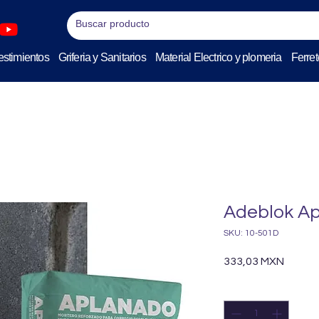
stimientos
Griferia y Sanitarios
Material Electrico y plomeria
Ferret
Adeblok Ap
SKU: 10-501D
Precio
333,03 MXN
Cantidad
*