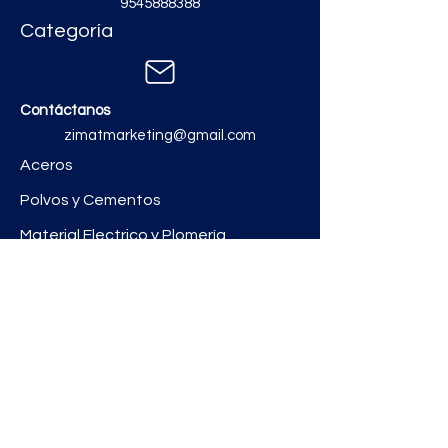
9545888388
Categoría
Contáctanos
zimatmarketing@gmail.com
Aceros
Polvos y Cementos
Material Electrico y Plomería
Ferretería
Pinturas e Impermeabilizantes
Tinacos y láminas
Revestimientos
Grifería y Sanitarios
Zimat Concretos