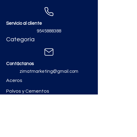
Servicio al cliente
9545888388
Categoría
Contáctanos
zimatmarketing@gmail.com
Aceros
Polvos y Cementos
Material Electrico y Plomería
Ferretería
Pinturas e Impermeabilizantes
Tinacos y láminas
Revestimientos