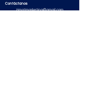
Contáctanos
zimatmarketing@gmail.com
Aceros
Polvos y Cementos
Material Electrico y Plomería
Ferretería
Pinturas e Impermeabilizantes
Tinacos y láminas
Revestimientos
Grifería y Sanitarios
Zimat Concretos
Enlaces útiles