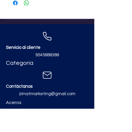
Servicio al cliente
9545888388
Categoría
Contáctanos
zimatmarketing@gmail.com
Aceros
Polvos y Cementos
Material Electrico y Plomería
Ferretería