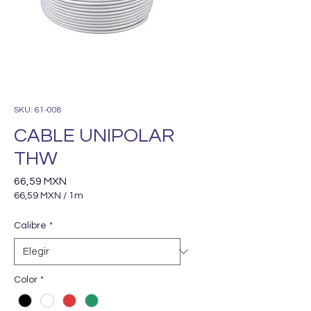
SKU: 61-008
CABLE UNIPOLAR
THW
Precio
66,59 MXN
66,59 MXN
/
1m
66,59 MXN
por
Calibre
*
1
Metro
Color
*