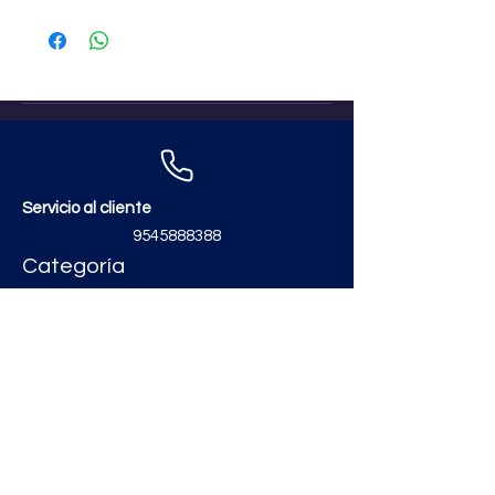
Servicio al cliente
9545888388
Categoría
Contáctanos
zimatmarketing@gmail.com
Aceros
Polvos y Cementos
Material Electrico y Plomería