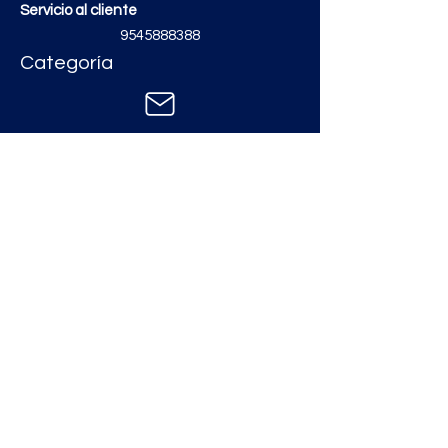
Servicio al cliente
9545888388
Categoría
Contáctanos
zimatmarketing@gmail.com
Aceros
Polvos y Cementos
Material Electrico y Plomería
Ferretería
Pinturas e Impermeabilizantes
Tinacos y láminas
Revestimientos
Grifería y Sanitarios