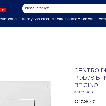
stimientos
Griferia y Sanitarios
Material Electrico y plomeria
Ferret
CENTRO D
POLOS BT
BTICINO
SKU: 25-063G
Preci
2247,09 MXN