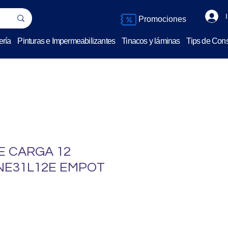
Promociones
ería
Pinturas e Impermeabilizantes
Tinacos y láminas
Tips de Cons
E CARGA 12
NE31L12E EMPOT
o