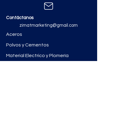
Contáctanos
zimatmarketing@gmail.com
Aceros
Polvos y Cementos
Material Electrico y Plomería
Ferretería
Pinturas e Impermeabilizantes
Tinacos y láminas
Revestimientos
Grifería y Sanitarios
Zimat Concretos
Enlaces útiles