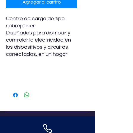
Agregar al carrito
Centro de carga de tipo
sobreponer.
Diseñados para distribuir y
controlar la electricidad en
los dispositivos y circuitos
conectados, en un hogar
Especificaciones
N° de
Corriente
Tipo de
Tensión
espacio
nomimnal
sistema
V
1
50 A
1F-2H
127
2
50 A
2F-3H
240/120