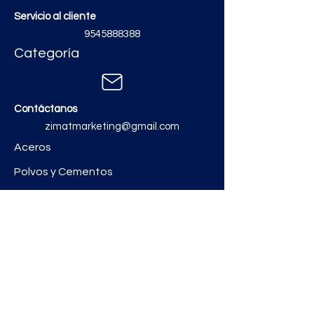
4
60 A
2F-3H
240/120
Servicio al cliente
9545888388
6
100 A
2F3H
240/120
Categoría
Contáctanos
zimatmarketing@gmail.com
Aceros
Polvos y Cementos
Material Electrico y Plomería
Ferretería
Pinturas e Impermeabilizantes
Tinacos y láminas
Revestimientos
Grifería y Sanitarios