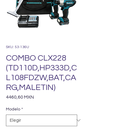
SKU: 53-136U
COMBO CLX228
(TD110D,HP333D,C
L108FDZW,BAT,CA
RG,MALETIN)
Precio
4460,60 MXN
Modelo
*