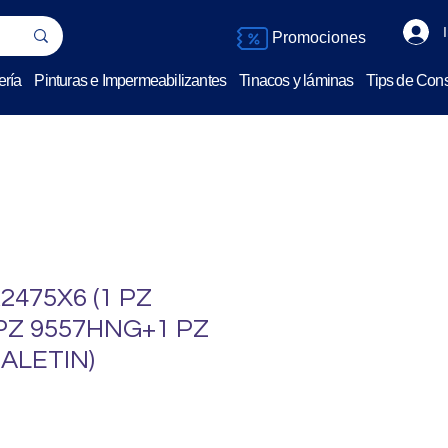
Promociones
ería
Pinturas e Impermeabilizantes
Tinacos y láminas
Tips de Cons
475X6 (1 PZ
PZ 9557HNG+1 PZ
ALETIN)
o