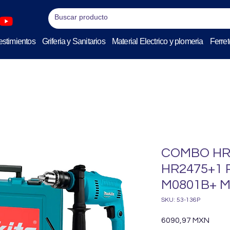
stimientos
Griferia y Sanitarios
Material Electrico y plomeria
Ferret
COMBO HR2
HR2475+1 
M0801B+ M
SKU: 53-136P
Preci
6090,97 MXN