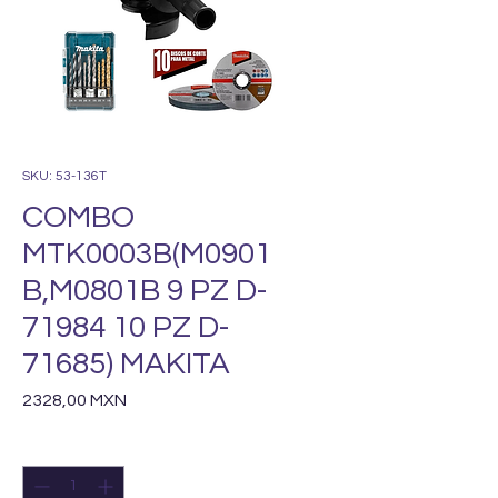
SKU: 53-136T
COMBO
MTK0003B(M0901
B,M0801B 9 PZ D-
71984 10 PZ D-
71685) MAKITA
Precio
2328,00 MXN
Cantidad
*