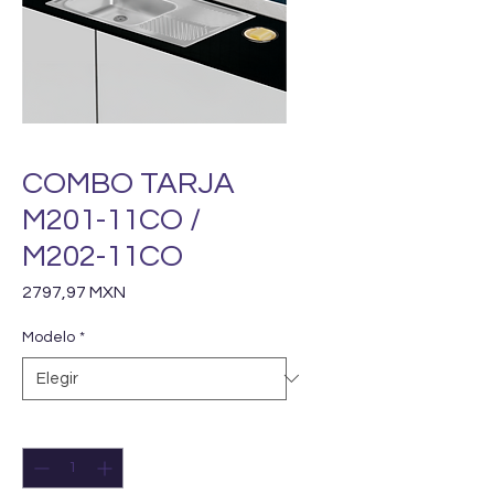
COMBO TARJA
M201-11CO /
M202-11CO
Precio
2797,97 MXN
Modelo
*
Cantidad
*