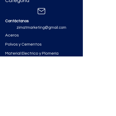
Categoría
Contáctanos
zimatmarketing@gmail.com
Aceros
Polvos y Cementos
Material Electrico y Plomería
Ferretería
Pinturas e Impermeabilizantes
Tinacos y láminas
Revestimientos
Grifería y Sanitarios
Zimat Concretos