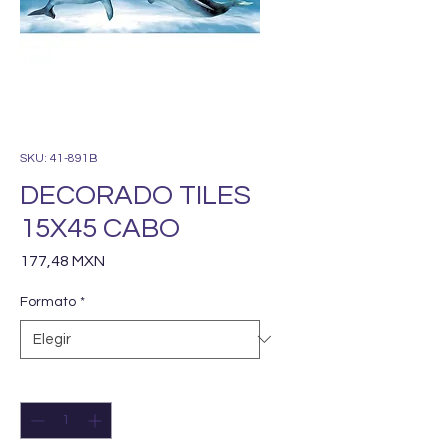
SKU: 41-891B
DECORADO TILES
15X45 CABO
Precio
177,48 MXN
Formato
*
Cantidad
*