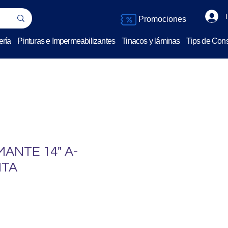
Promociones
ería
Pinturas e Impermeabilizantes
Tinacos y láminas
Tips de Cons
MANTE 14" A-
ITA
o