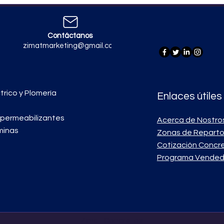
Contáctanos
zimatmarketing@gmail.com
trico y Plomería
Enlaces útiles
mpermeabilizantes
Acerca de Nostro
minas
Zonas de Repart
Cotización Concr
Programa Vended
Zimat Concretos