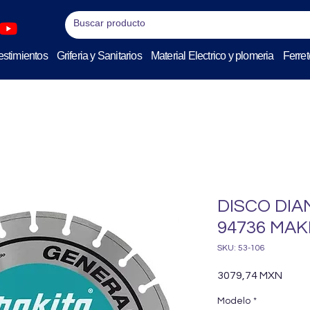
stimientos
Griferia y Sanitarios
Material Electrico y plomeria
Ferret
DISCO DIA
94736 MAK
SKU: 53-106
Preci
3079,74 MXN
Modelo
*