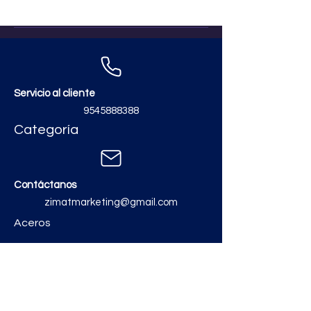
Servicio al cliente
9545888388
Categoría
Contáctanos
zimatmarketing@gmail.com
Aceros
Polvos y Cementos
Material Electrico y Plomería
Ferretería
Pinturas e Impermeabilizantes