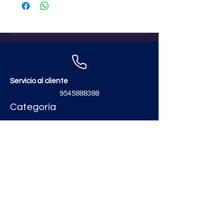
Servicio al cliente
9545888388
Categoría
Contáctanos
zimatmarketing@gmail.com
Aceros
Polvos y Cementos
Material Electrico y Plomería
Ferretería