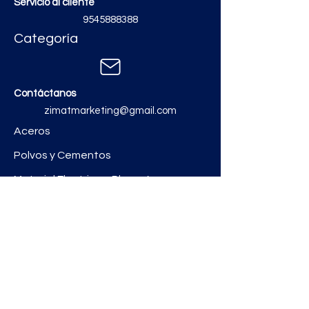
Servicio al cliente
9545888388
Categoría
Contáctanos
zimatmarketing@gmail.com
Aceros
Polvos y Cementos
Material Electrico y Plomería
Ferretería
Pinturas e Impermeabilizantes
Tinacos y láminas
Revestimientos
Grifería y Sanitarios