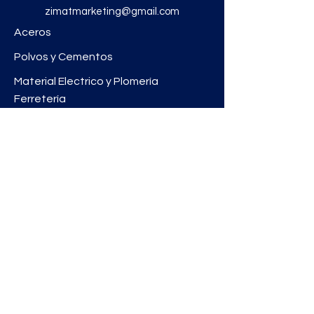
zimatmarketing@gmail.com
Aceros
Polvos y Cementos
Material Electrico y Plomería
Ferretería
Pinturas e Impermeabilizantes
Tinacos y láminas
Revestimientos
Grifería y Sanitarios
Zimat Concretos
Enlaces útiles