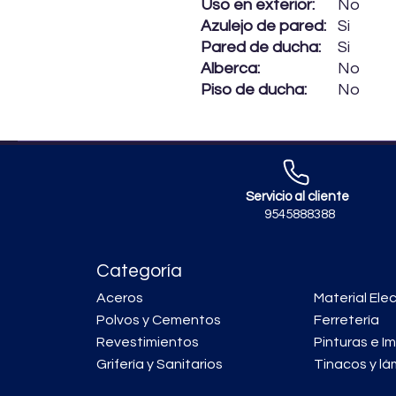
Uso en exterior:
No
Azulejo de pared:
Si
Pared de ducha:
Si
Alberca:
No
Piso de ducha:
No
Servicio al cliente
9545888388
Categoría
Aceros
Material Elec
Polvos y Cementos
Ferretería
Revestimientos
Pinturas e I
Grifería y Sanitarios
Tinacos y lá