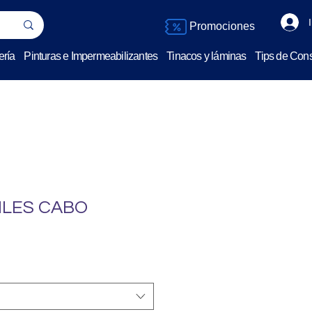
Promociones
ería
Pinturas e Impermeabilizantes
Tinacos y láminas
Tips de Cons
ILES CABO