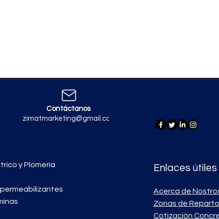
Contáctanos
zimatmarketing@gmail.com
trico y Plomería
Enlaces útiles
mpermeabilizantes
Acerca de Nostro
minas
Zonas de Repart
Cotización Concr