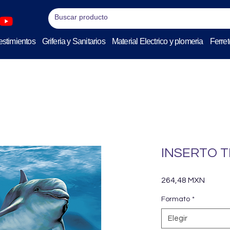
stimientos
Griferia y Sanitarios
Material Electrico y plomeria
Ferret
INSERTO T
Precio
264,48 MXN
Formato
*
Elegir