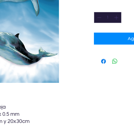
Cantidad
*
Ag
oja
x 0.5 mm
m y 20x30cm