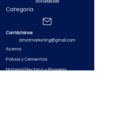
9545888388
Categoría
Contáctanos
zimatmarketing@gmail.com
Aceros
Polvos y Cementos
Material Electrico y Plomería
Ferretería
Pinturas e Impermeabilizantes
Tinacos y láminas
Revestimientos
Grifería y Sanitarios
Zimat Concretos