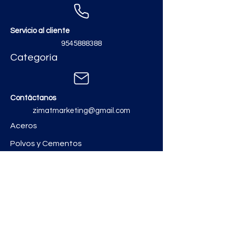
Servicio al cliente
9545888388
Categoría
Contáctanos
zimatmarketing@gmail.com
Aceros
Polvos y Cementos
Material Electrico y Plomería
Ferretería
Pinturas e Impermeabilizantes
Tinacos y láminas
Revestimientos