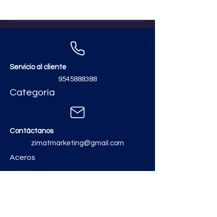
Servicio al cliente
9545888388
Categoría
Contáctanos
zimatmarketing@gmail.com
Aceros
Polvos y Cementos
Material Electrico y Plomería
Ferretería
Pinturas e Impermeabilizantes