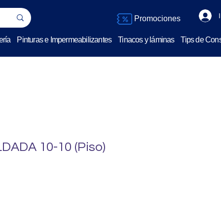
Promociones
ería
Pinturas e Impermeabilizantes
Tinacos y láminas
Tips de Cons
ADA 10-10 (Piso)
o