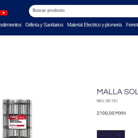
stimientos
Griferia y Sanitarios
Material Electrico y plomeria
Ferret
MALLA SOLD
SKU: 20-151
Preci
2100,00 MXN
Cantidad
*