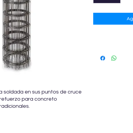
Ag
Especificacione
Presentación: 1 rollo
Altura : 2.50 mts
Longitud: 40 mts
da soldada en sus puntos de cruce
refuerzo para concreto
tradicionales.