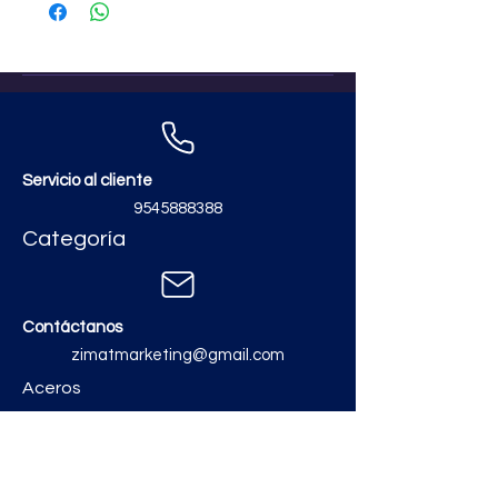
Servicio al cliente
9545888388
Categoría
Contáctanos
zimatmarketing@gmail.com
Aceros
Polvos y Cementos
Material Electrico y Plomería
Ferretería