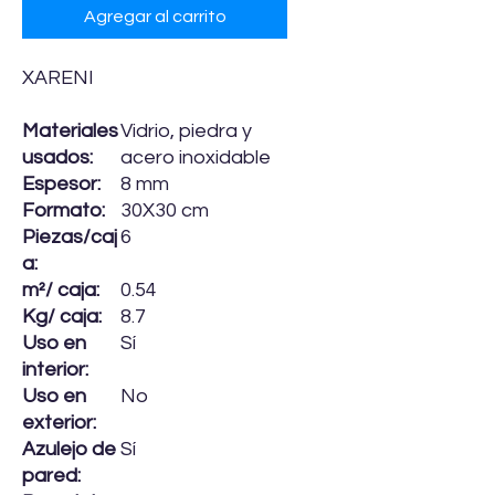
Agregar al carrito
XARENI
Materiales
Vidrio, piedra y
usados:
acero inoxidable
Espesor:
8 mm
Formato:
30X30 cm
Piezas/caj
6
a:
m²/ caja:
0.54
Kg/ caja:
8.7
Uso en
Sí
interior:
Uso en
No
exterior:
Azulejo de
Sí
pared: