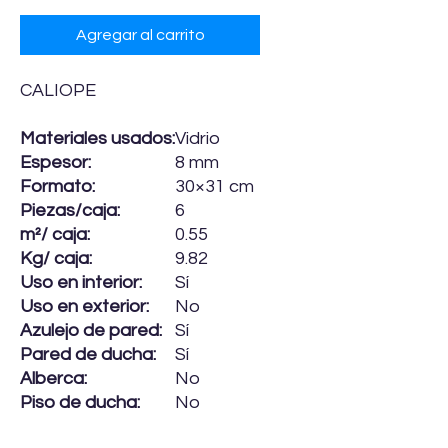
Agregar al carrito
CALIOPE
Materiales usados:
Vidrio
Espesor:
8 mm
Formato:
30×31 cm
Piezas/caja:
6
m²/ caja:
0.55
Kg/ caja:
9.82
Uso en interior:
Sí
Uso en exterior:
No
Azulejo de pared:
Sí
Pared de ducha:
Sí
Alberca:
No
Piso de ducha:
No