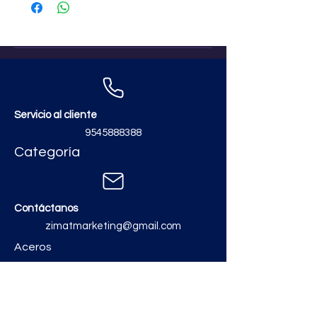
Servicio al cliente
9545888388
Categoría
Contáctanos
zimatmarketing@gmail.com
Aceros
Polvos y Cementos
Material Electrico y Plomería
Ferretería