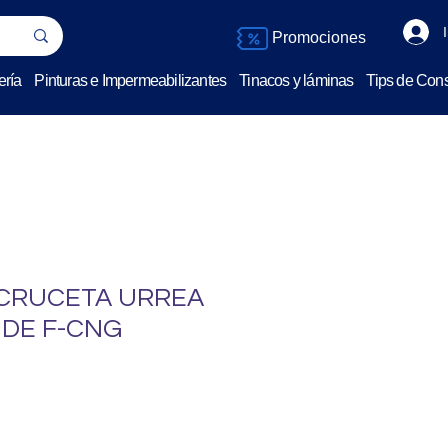
Promociones
ería
Pinturas e Impermeabilizantes
Tinacos y láminas
Tips de Cons
CRUCETA URREA
NDE F-CNG
o