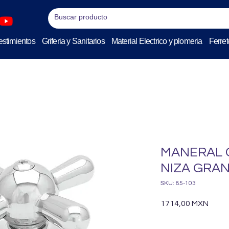
stimientos
Griferia y Sanitarios
Material Electrico y plomeria
Ferret
MANERAL 
NIZA GRA
SKU: 85-103
Preci
1714,00 MXN
Cantidad
*